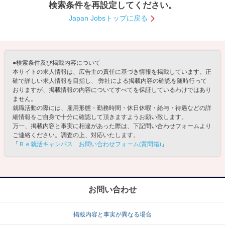
検索条件を再設定してください。
就活支援
就活コラム
Japan Jobsトップに戻る
就活ノウハウが満載！
お役立ち記事・相談室など
適職診断
就活チャンネル
●検索条件及び掲載内容について
あなたに合う仕事を診断！
動画で対策講座をチェック
本サイトの求人情報は、広告主の責任に基づき情報を掲載しています。正
確で詳しい求人情報を目指し、 弊社による掲載内容の確認を随時行って
おりますが、掲載情報の内容についてすべてを保証しているわけではあり
就活ニュースペーパー
よくある質問
ません。
就活時事ニュースを更新
不明点があればこちら
就職活動の際には、雇用形態・勤務時間・休日休暇・給与・待遇などの詳
細情報をご自身で十分に確認して頂きますようお願い致します。
万一、掲載内容と事実に相違があった際は、下記問い合わせフォームより
ご連絡ください。調査の上、対応いたします。
「
Ｒｅ就活キャンパス お問い合わせフォーム(質問箱)
」
お問い合わせ
掲載内容と事実が異なる場合