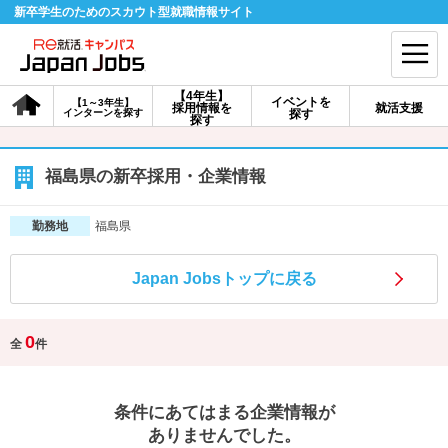
新卒学生のためのスカウト型就職情報サイト
【4年生】
イベントを
【1～3年生】
採用情報を
就活支援
インターンを探す
探す
会員登録
ログイン
探す
会員ID・パスワードを忘れた方はこちら
福島県の新卒採用・企業情報
探す
福島県
勤務地
Japan Jobsトップに戻る
【4年生】
【4年生】
【1～3年生】
採用情報を探す
説明会を探す
インターンを探す
0
全
件
イベントを探す
スカウト
お知らせ
条件にあてはまる企業情報が
就活ノウハウ・サポート
ありませんでした。