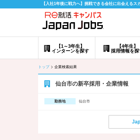
【入社1年後に戦力へ】挑戦できる会社に出会えるス
【1～3年生】
【4年生】
インターンを探す
採用情報を探
トップ
企業検索結果
仙台市の新卒採用・企業情報
仙台市
勤務地
Ja