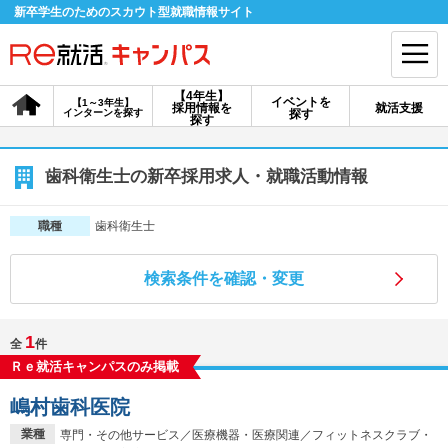
新卒学生のためのスカウト型就職情報サイト
【4年生】
イベントを
【1～3年生】
採用情報を
就活支援
インターンを探す
探す
会員登録
ログイン
探す
会員ID・パスワードを忘れた方はこちら
歯科衛生士の新卒採用求人・就職活動情報
探す
歯科衛生士
職種
検索条件を確認・変更
【4年生】
【4年生】
【1～3年生】
採用情報を探す
説明会を探す
インターンを探す
1
全
件
Ｒｅ就活キャンパスのみ掲載
イベントを探す
スカウト
お知らせ
嶋村歯科医院
就活ノウハウ・サポート
業種
専門・その他サービス／医療機器・医療関連／フィットネスクラブ・