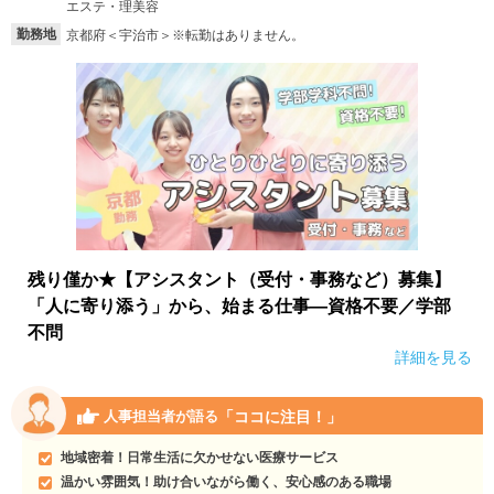
エステ・理美容
勤務地
京都府＜宇治市＞※転勤はありません。
就活支援
就活コラム
就活ノウハウが満載！
お役立ち記事・相談室など
適職診断
就活チャンネル
あなたに合う仕事を診断！
動画で対策講座をチェック
就活ニュースペーパー
よくある質問
就活時事ニュースを更新
不明点があればこちら
残り僅か★【アシスタント（受付・事務など）募集】
「人に寄り添う」から、始まる仕事―資格不要／学部
不問
詳細を見る
「ココに注目！」
人事担当者が語る
地域密着！日常生活に欠かせない医療サービス
温かい雰囲気！助け合いながら働く、安心感のある職場