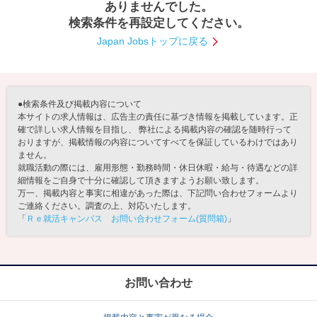
ありませんでした。
検索条件を再設定してください。
就活支援
就活コラム
Japan Jobsトップに戻る
就活ノウハウが満載！
お役立ち記事・相談室など
適職診断
就活チャンネル
あなたに合う仕事を診断！
動画で対策講座をチェック
●検索条件及び掲載内容について
本サイトの求人情報は、広告主の責任に基づき情報を掲載しています。正
就活ニュースペーパー
よくある質問
確で詳しい求人情報を目指し、 弊社による掲載内容の確認を随時行って
おりますが、掲載情報の内容についてすべてを保証しているわけではあり
就活時事ニュースを更新
不明点があればこちら
ません。
就職活動の際には、雇用形態・勤務時間・休日休暇・給与・待遇などの詳
細情報をご自身で十分に確認して頂きますようお願い致します。
万一、掲載内容と事実に相違があった際は、下記問い合わせフォームより
ご連絡ください。調査の上、対応いたします。
「
Ｒｅ就活キャンパス お問い合わせフォーム(質問箱)
」
お問い合わせ