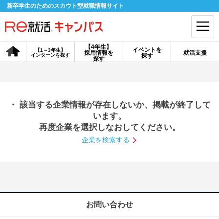
新卒学生のためのスカウト型就職情報サイト
【4年生】
イベントを
【1～3年生】
採用情報を
就活支援
インターンを探す
探す
会員登録
ログイン
探す
会員ID・パスワードを忘れた方はこちら
・ 該当する企業情報が存在しないか、掲載が終了して
探す
います。
再度企業を選択しなおしてください。
企業を検索する
【4年生】
【4年生】
【1～3年生】
採用情報を探す
説明会を探す
インターンを探す
イベントを探す
スカウト
お知らせ
お問い合わせ
就活ノウハウ・サポート