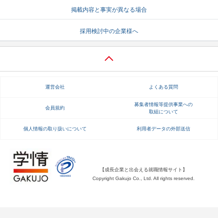
掲載内容と事実が異なる場合
就活支援
就活コラム
採用検討中の企業様へ
就活ノウハウが満載！
お役立ち記事・相談室など
適職診断
就活チャンネル
あなたに合う仕事を診断！
動画で対策講座をチェック
運営会社
よくある質問
就活ニュースペーパー
よくある質問
就活時事ニュースを更新
不明点があればこちら
募集者情報等提供事業への
会員規約
取組について
個人情報の取り扱いについて
利用者データの外部送信
【成長企業と出会える就職情報サイト】
Copyright Gakujo Co., Ltd. All rights reserved.