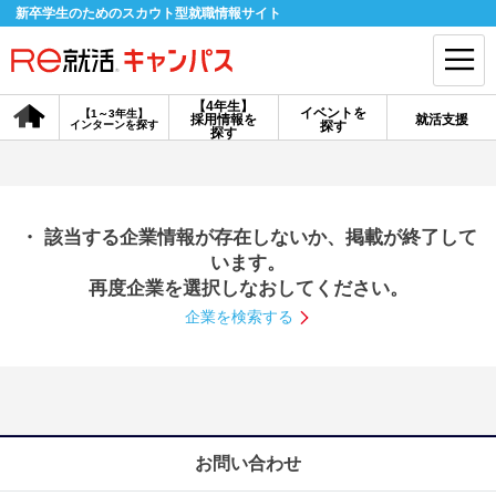
新卒学生のためのスカウト型就職情報サイト
【4年生】
イベントを
【1～3年生】
採用情報を
就活支援
インターンを探す
探す
会員登録
ログイン
探す
会員ID・パスワードを忘れた方はこちら
・ 該当する企業情報が存在しないか、掲載が終了して
探す
います。
再度企業を選択しなおしてください。
企業を検索する
【4年生】
【4年生】
【1～3年生】
採用情報を探す
説明会を探す
インターンを探す
イベントを探す
スカウト
お知らせ
お問い合わせ
就活ノウハウ・サポート