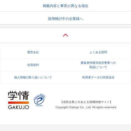
掲載内容と事実が異なる場合
就活支援
就活コラム
採用検討中の企業様へ
就活ノウハウが満載！
お役立ち記事・相談室など
適職診断
就活チャンネル
あなたに合う仕事を診断！
動画で対策講座をチェック
運営会社
よくある質問
就活ニュースペーパー
よくある質問
就活時事ニュースを更新
不明点があればこちら
募集者情報等提供事業への
会員規約
取組について
個人情報の取り扱いについて
利用者データの外部送信
【成長企業と出会える就職情報サイト】
Copyright Gakujo Co., Ltd. All rights reserved.