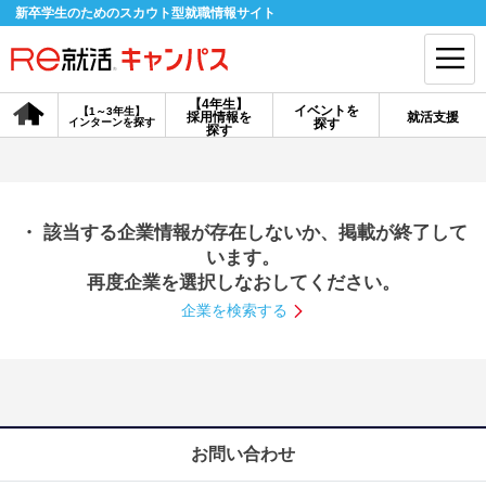
新卒学生のためのスカウト型就職情報サイト
【4年生】
イベントを
【1～3年生】
採用情報を
就活支援
インターンを探す
探す
会員登録
ログイン
探す
会員ID・パスワードを忘れた方はこちら
・ 該当する企業情報が存在しないか、掲載が終了して
探す
います。
再度企業を選択しなおしてください。
企業を検索する
【4年生】
【4年生】
【1～3年生】
採用情報を探す
説明会を探す
インターンを探す
イベントを探す
スカウト
お知らせ
お問い合わせ
就活ノウハウ・サポート