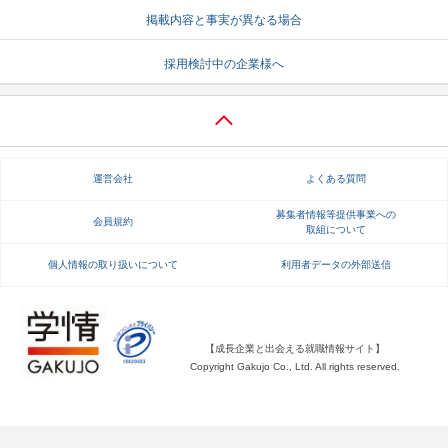
掲載内容と事実が異なる場合
就活支援
就活コラム
採用検討中の企業様へ
就活ノウハウが満載！
お役立ち記事・相談室など
適職診断
就活チャンネル
あなたに合う仕事を診断！
動画で対策講座をチェック
運営会社
よくある質問
就活ニュースペーパー
よくある質問
就活時事ニュースを更新
不明点があればこちら
募集者情報等提供事業への
会員規約
取組について
個人情報の取り扱いについて
利用者データの外部送信
【成長企業と出会える就職情報サイト】
Copyright Gakujo Co., Ltd. All rights reserved.