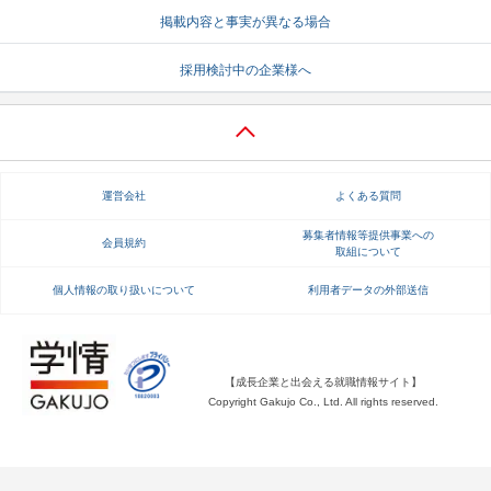
掲載内容と事実が異なる場合
就活支援
就活コラム
採用検討中の企業様へ
就活ノウハウが満載！
お役立ち記事・相談室など
適職診断
就活チャンネル
あなたに合う仕事を診断！
動画で対策講座をチェック
運営会社
よくある質問
就活ニュースペーパー
よくある質問
就活時事ニュースを更新
不明点があればこちら
募集者情報等提供事業への
会員規約
取組について
個人情報の取り扱いについて
利用者データの外部送信
【成長企業と出会える就職情報サイト】
Copyright Gakujo Co., Ltd. All rights reserved.