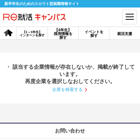
新卒学生のためのスカウト型就職情報サイト
【4年生】
イベントを
【1～3年生】
採用情報を
就活支援
インターンを探す
探す
会員登録
ログイン
探す
会員ID・パスワードを忘れた方はこちら
・ 該当する企業情報が存在しないか、掲載が終了して
探す
います。
再度企業を選択しなおしてください。
企業を検索する
【4年生】
【4年生】
【1～3年生】
採用情報を探す
説明会を探す
インターンを探す
イベントを探す
スカウト
お知らせ
お問い合わせ
就活ノウハウ・サポート