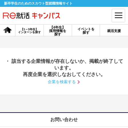
新卒学生のためのスカウト型就職情報サイト
【4年生】
イベントを
【1～3年生】
採用情報を
就活支援
インターンを探す
探す
会員登録
ログイン
探す
会員ID・パスワードを忘れた方はこちら
・ 該当する企業情報が存在しないか、掲載が終了して
探す
います。
再度企業を選択しなおしてください。
企業を検索する
【4年生】
【4年生】
【1～3年生】
採用情報を探す
説明会を探す
インターンを探す
イベントを探す
スカウト
お知らせ
お問い合わせ
就活ノウハウ・サポート