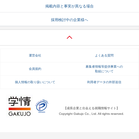
掲載内容と事実が異なる場合
就活支援
就活コラム
採用検討中の企業様へ
就活ノウハウが満載！
お役立ち記事・相談室など
適職診断
就活チャンネル
あなたに合う仕事を診断！
動画で対策講座をチェック
運営会社
よくある質問
就活ニュースペーパー
よくある質問
就活時事ニュースを更新
不明点があればこちら
募集者情報等提供事業への
会員規約
取組について
個人情報の取り扱いについて
利用者データの外部送信
【成長企業と出会える就職情報サイト】
Copyright Gakujo Co., Ltd. All rights reserved.