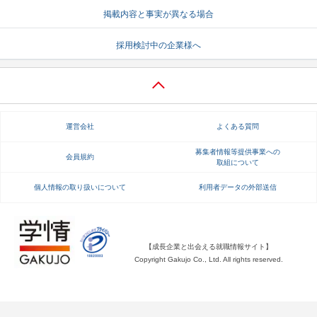
掲載内容と事実が異なる場合
就活支援
就活コラム
採用検討中の企業様へ
就活ノウハウが満載！
お役立ち記事・相談室など
適職診断
就活チャンネル
あなたに合う仕事を診断！
動画で対策講座をチェック
運営会社
よくある質問
就活ニュースペーパー
よくある質問
就活時事ニュースを更新
不明点があればこちら
募集者情報等提供事業への
会員規約
取組について
個人情報の取り扱いについて
利用者データの外部送信
【成長企業と出会える就職情報サイト】
Copyright Gakujo Co., Ltd. All rights reserved.