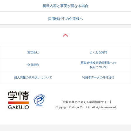
掲載内容と事実が異なる場合
就活支援
就活コラム
採用検討中の企業様へ
就活ノウハウが満載！
お役立ち記事・相談室など
適職診断
就活チャンネル
あなたに合う仕事を診断！
動画で対策講座をチェック
運営会社
よくある質問
就活ニュースペーパー
よくある質問
就活時事ニュースを更新
不明点があればこちら
募集者情報等提供事業への
会員規約
取組について
個人情報の取り扱いについて
利用者データの外部送信
【成長企業と出会える就職情報サイト】
Copyright Gakujo Co., Ltd. All rights reserved.