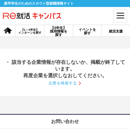
新卒学生のためのスカウト型就職情報サイト
【4年生】
イベントを
【1～3年生】
採用情報を
就活支援
インターンを探す
探す
会員登録
ログイン
探す
会員ID・パスワードを忘れた方はこちら
・ 該当する企業情報が存在しないか、掲載が終了して
探す
います。
再度企業を選択しなおしてください。
企業を検索する
【4年生】
【4年生】
【1～3年生】
採用情報を探す
説明会を探す
インターンを探す
イベントを探す
スカウト
お知らせ
お問い合わせ
就活ノウハウ・サポート