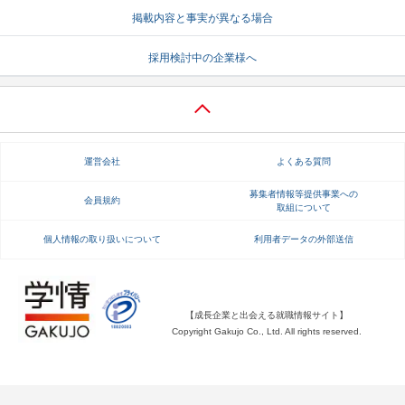
掲載内容と事実が異なる場合
就活支援
就活コラム
採用検討中の企業様へ
就活ノウハウが満載！
お役立ち記事・相談室など
適職診断
就活チャンネル
あなたに合う仕事を診断！
動画で対策講座をチェック
運営会社
よくある質問
就活ニュースペーパー
よくある質問
就活時事ニュースを更新
不明点があればこちら
募集者情報等提供事業への
会員規約
取組について
個人情報の取り扱いについて
利用者データの外部送信
【成長企業と出会える就職情報サイト】
Copyright Gakujo Co., Ltd. All rights reserved.