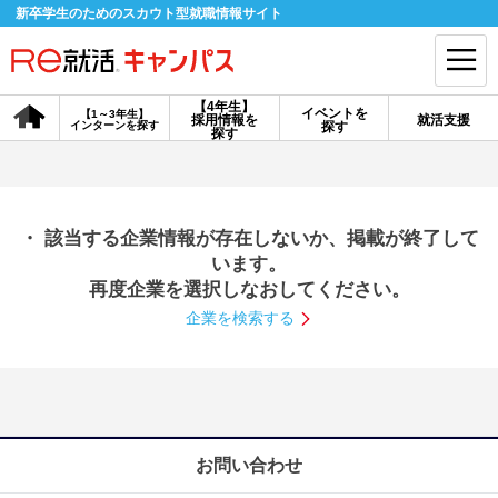
新卒学生のためのスカウト型就職情報サイト
【4年生】
イベントを
【1～3年生】
採用情報を
就活支援
インターンを探す
探す
会員登録
ログイン
探す
会員ID・パスワードを忘れた方はこちら
・ 該当する企業情報が存在しないか、掲載が終了して
探す
います。
再度企業を選択しなおしてください。
企業を検索する
【4年生】
【4年生】
【1～3年生】
採用情報を探す
説明会を探す
インターンを探す
イベントを探す
スカウト
お知らせ
お問い合わせ
就活ノウハウ・サポート