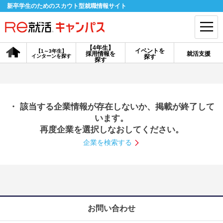
新卒学生のためのスカウト型就職情報サイト
【4年生】
イベントを
【1～3年生】
採用情報を
就活支援
インターンを探す
探す
会員登録
ログイン
探す
会員ID・パスワードを忘れた方はこちら
・ 該当する企業情報が存在しないか、掲載が終了して
探す
います。
再度企業を選択しなおしてください。
企業を検索する
【4年生】
【4年生】
【1～3年生】
採用情報を探す
説明会を探す
インターンを探す
イベントを探す
スカウト
お知らせ
お問い合わせ
就活ノウハウ・サポート