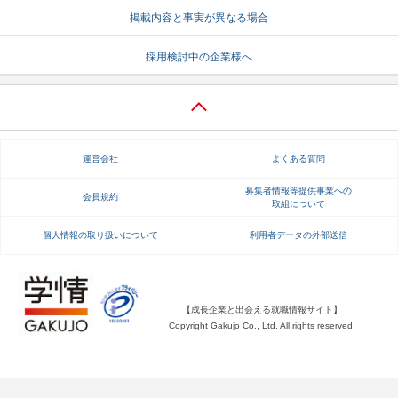
掲載内容と事実が異なる場合
就活支援
就活コラム
採用検討中の企業様へ
就活ノウハウが満載！
お役立ち記事・相談室など
適職診断
就活チャンネル
あなたに合う仕事を診断！
動画で対策講座をチェック
運営会社
よくある質問
就活ニュースペーパー
よくある質問
就活時事ニュースを更新
不明点があればこちら
募集者情報等提供事業への
会員規約
取組について
個人情報の取り扱いについて
利用者データの外部送信
【成長企業と出会える就職情報サイト】
Copyright Gakujo Co., Ltd. All rights reserved.