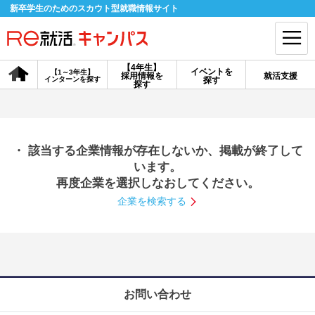
新卒学生のためのスカウト型就職情報サイト
【4年生】
イベントを
【1～3年生】
採用情報を
就活支援
インターンを探す
探す
会員登録
ログイン
探す
会員ID・パスワードを忘れた方はこちら
・ 該当する企業情報が存在しないか、掲載が終了して
探す
います。
再度企業を選択しなおしてください。
企業を検索する
【4年生】
【4年生】
【1～3年生】
採用情報を探す
説明会を探す
インターンを探す
イベントを探す
スカウト
お知らせ
お問い合わせ
就活ノウハウ・サポート