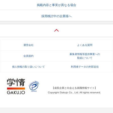
掲載内容と事実が異なる場合
就活支援
就活コラム
採用検討中の企業様へ
就活ノウハウが満載！
お役立ち記事・相談室など
適職診断
就活チャンネル
あなたに合う仕事を診断！
動画で対策講座をチェック
運営会社
よくある質問
就活ニュースペーパー
よくある質問
就活時事ニュースを更新
不明点があればこちら
募集者情報等提供事業への
会員規約
取組について
個人情報の取り扱いについて
利用者データの外部送信
【成長企業と出会える就職情報サイト】
Copyright Gakujo Co., Ltd. All rights reserved.