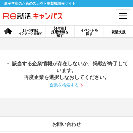
新卒学生のためのスカウト型就職情報サイト
【4年生】
イベントを
【1～3年生】
採用情報を
就活支援
インターンを探す
探す
会員登録
ログイン
探す
会員ID・パスワードを忘れた方はこちら
・ 該当する企業情報が存在しないか、掲載が終了して
探す
います。
再度企業を選択しなおしてください。
企業を検索する
【4年生】
【4年生】
【1～3年生】
採用情報を探す
説明会を探す
インターンを探す
イベントを探す
スカウト
お知らせ
お問い合わせ
就活ノウハウ・サポート