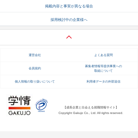
掲載内容と事実が異なる場合
就活支援
就活コラム
採用検討中の企業様へ
就活ノウハウが満載！
お役立ち記事・相談室など
適職診断
就活チャンネル
あなたに合う仕事を診断！
動画で対策講座をチェック
運営会社
よくある質問
就活ニュースペーパー
よくある質問
就活時事ニュースを更新
不明点があればこちら
募集者情報等提供事業への
会員規約
取組について
個人情報の取り扱いについて
利用者データの外部送信
【成長企業と出会える就職情報サイト】
Copyright Gakujo Co., Ltd. All rights reserved.