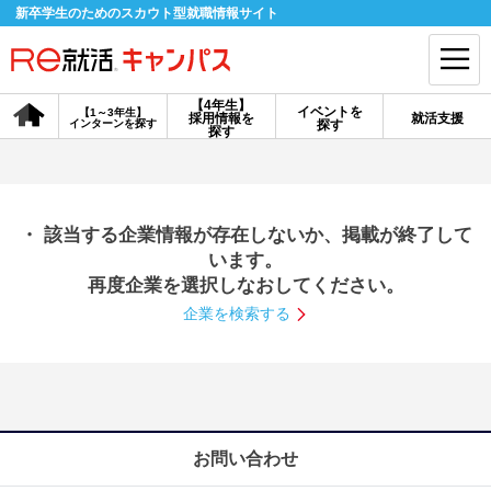
新卒学生のためのスカウト型就職情報サイト
【4年生】
イベントを
【1～3年生】
採用情報を
就活支援
インターンを探す
探す
会員登録
ログイン
探す
会員ID・パスワードを忘れた方はこちら
・ 該当する企業情報が存在しないか、掲載が終了して
探す
います。
再度企業を選択しなおしてください。
企業を検索する
【4年生】
【4年生】
【1～3年生】
採用情報を探す
説明会を探す
インターンを探す
イベントを探す
スカウト
お知らせ
お問い合わせ
就活ノウハウ・サポート