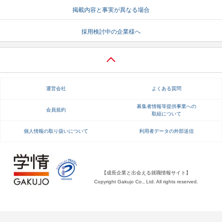
掲載内容と事実が異なる場合
就活支援
就活コラム
採用検討中の企業様へ
就活ノウハウが満載！
お役立ち記事・相談室など
適職診断
就活チャンネル
あなたに合う仕事を診断！
動画で対策講座をチェック
運営会社
よくある質問
就活ニュースペーパー
よくある質問
就活時事ニュースを更新
不明点があればこちら
募集者情報等提供事業への
会員規約
取組について
個人情報の取り扱いについて
利用者データの外部送信
【成長企業と出会える就職情報サイト】
Copyright Gakujo Co., Ltd. All rights reserved.