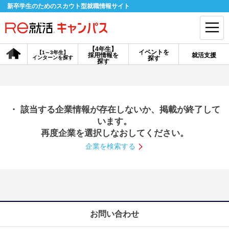
新卒学生のためのスカウト型就職情報サイト
【4年生】
イベントを
【1～3年生】
採用情報を
就活支援
インターンを探す
探す
会員登録
ログイン
探す
会員ID・パスワードを忘れた方はこちら
・ 該当する企業情報が存在しないか、掲載が終了して
探す
います。
再度企業を選択しなおしてください。
企業を検索する
【4年生】
【4年生】
【1～3年生】
採用情報を探す
説明会を探す
インターンを探す
イベントを探す
スカウト
お知らせ
お問い合わせ
就活ノウハウ・サポート