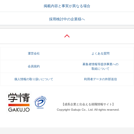
掲載内容と事実が異なる場合
就活支援
就活コラム
採用検討中の企業様へ
就活ノウハウが満載！
お役立ち記事・相談室など
適職診断
就活チャンネル
あなたに合う仕事を診断！
動画で対策講座をチェック
運営会社
よくある質問
就活ニュースペーパー
よくある質問
就活時事ニュースを更新
不明点があればこちら
募集者情報等提供事業への
会員規約
取組について
個人情報の取り扱いについて
利用者データの外部送信
【成長企業と出会える就職情報サイト】
Copyright Gakujo Co., Ltd. All rights reserved.