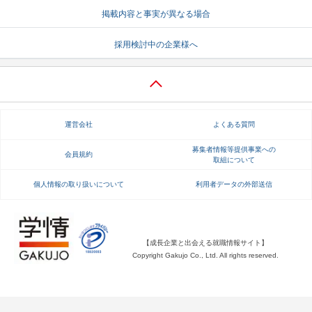
掲載内容と事実が異なる場合
就活支援
就活コラム
採用検討中の企業様へ
就活ノウハウが満載！
お役立ち記事・相談室など
適職診断
就活チャンネル
あなたに合う仕事を診断！
動画で対策講座をチェック
運営会社
よくある質問
就活ニュースペーパー
よくある質問
就活時事ニュースを更新
不明点があればこちら
募集者情報等提供事業への
会員規約
取組について
個人情報の取り扱いについて
利用者データの外部送信
【成長企業と出会える就職情報サイト】
Copyright Gakujo Co., Ltd. All rights reserved.