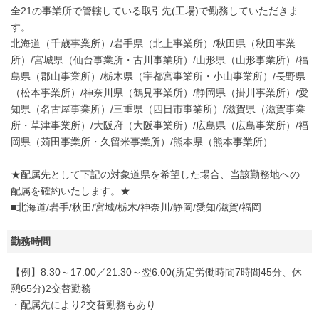
全21の事業所で管轄している取引先(工場)で勤務していただきま
す。
北海道（千歳事業所）/岩手県（北上事業所）/秋田県（秋田事業
所）/宮城県（仙台事業所・古川事業所）/山形県（山形事業所）/福
島県（郡山事業所）/栃木県（宇都宮事業所・小山事業所）/長野県
（松本事業所）/神奈川県（鶴見事業所）/静岡県（掛川事業所）/愛
知県（名古屋事業所）/三重県（四日市事業所）/滋賀県（滋賀事業
所・草津事業所）/大阪府（大阪事業所）/広島県（広島事業所）/福
岡県（苅田事業所・久留米事業所）/熊本県（熊本事業所）
★配属先として下記の対象道県を希望した場合、当該勤務地への
配属を確約いたします。★
■北海道/岩手/秋田/宮城/栃木/神奈川/静岡/愛知/滋賀/福岡
勤務時間
【例】8:30～17:00／21:30～翌6:00(所定労働時間7時間45分、休
憩65分)2交替勤務
・配属先により2交替勤務もあり