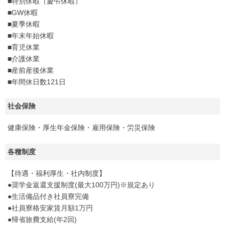
■特別休暇（慶弔休暇）
■GW休暇
■夏季休暇
■年末年始休暇
■育児休業
■介護休業
■産前産後休業
■年間休日数121日
社会保険
健康保険・厚生年金保険・雇用保険・労災保険
各種制度
【待遇・福利厚生・社内制度】
●奨学金返還支援制度(最大100万円)※規定あり
●生活備品付き社員寮完備
●社員寮格安家賃月額1万円
●帰省旅費支給(年2回)