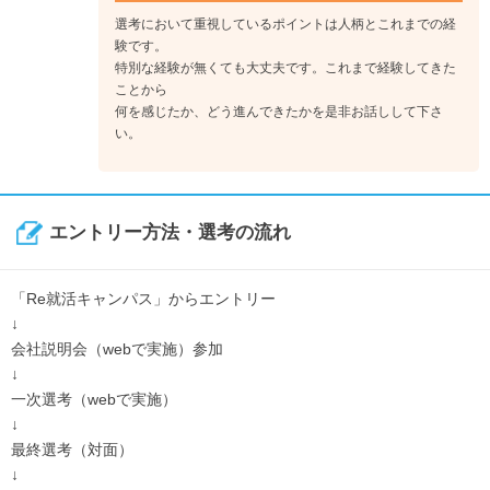
選考において重視しているポイントは人柄とこれまでの経
《入社1年目》
験です。
まずは会社の原点であるモノづくりの現場で、様々なモノづく
特別な経験が無くても大丈夫です。これまで経験してきた
りを経験。
ことから
何を感じたか、どう進んできたかを是非お話しして下さ
↓
い。
《入社3年目》
自ら手を挙げて業務担当へキャリアチェンジ。派遣で働くスタ
ッフと密にコミュニケーションを取りながら、クライアントの
課題に寄りそう。
エントリー方法・選考の流れ
「Re就活キャンパス」からエントリー
↓
会社説明会（webで実施）参加
↓
一次選考（webで実施）
↓
最終選考（対面）
↓