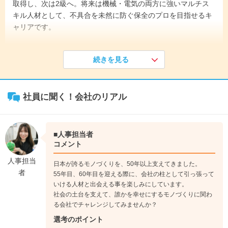
取得し、次は2級へ。将来は機械・電気の両方に強いマルチス
キル人材として、不具合を未然に防ぐ保全のプロを目指せるキ
ャリアです。
《入社1年目》
続きを見る
まずは会社の原点であるモノづくりの現場で、様々なモノづく
りを経験。
↓
社員に聞く！会社のリアル
《入社3年目》
約1ヶ月半の機械保全研修を受け、検定に合格。工場での保全
業務に従事。
■人事担当者
コメント
製造キャリア正社員→労務管理職
人事担当
日本が誇るモノづくりを、50年以上支えてきました。
者
55年目、60年目を迎える際に、会社の柱として引っ張って
製造現場での経験を積んだ後、自ら手を挙げて業務担当へキャ
いける人材と出会える事を楽しみにしています。
リアチェンジ。採用から入社後フォローまで担い、スタッフの
社会の土台を支えて、誰かを幸せにするモノづくりに関わ
悩みに寄り添う存在へ。将来は担当拠点や取引先を拡大し、地
る会社でチャレンジしてみませんか？
域立ち上げにも挑戦。現場経験を武器に、人と企業をつなぐプ
選考のポイント
ロを目指せます。