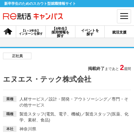
新卒学生のためのスカウト型就職情報サイト
【4年生】
イベントを
【1～3年生】
採用情報を
就活支援
インターンを探す
探す
会員登録
ログイン
探す
会員ID・パスワードを忘れた方はこちら
正社員
探す
2
掲載終了
まであと
週間
エヌエス・テック株式会社
【4年生】
【4年生】
【1～3年生】
採用情報を探す
説明会を探す
インターンを探す
人材サービス
／
設計・開発・アウトソーシング
／
専門・そ
業種
の他サービス
イベントを探す
スカウト
お知らせ
製造スタッフ(電気、電子、機械)
／
製造スタッフ(医薬、化
職種
学、素材、食品)
就活ノウハウ・サポート
神奈川県
本社