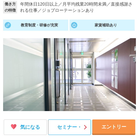
年間休日120日以上
／
月平均残業20時間未満
／
直接感謝さ
働き方
れる仕事
／
ジョブローテーションあり
の特徴
就活支援
就活コラム
就活ノウハウが満載！
お役立ち記事・相談室など
教育制度・研修が充実
家賃補助あり
適職診断
就活チャンネル
あなたに合う仕事を診断！
動画で対策講座をチェック
就活ニュースペーパー
よくある質問
就活時事ニュースを更新
不明点があればこちら
エントリー
気になる
セミナー・