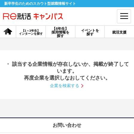
新卒学生のためのスカウト型就職情報サイト
【4年生】
イベントを
【1～3年生】
採用情報を
就活支援
インターンを探す
探す
会員登録
ログイン
探す
会員ID・パスワードを忘れた方はこちら
・ 該当する企業情報が存在しないか、掲載が終了して
探す
います。
再度企業を選択しなおしてください。
企業を検索する
【4年生】
【4年生】
【1～3年生】
採用情報を探す
説明会を探す
インターンを探す
イベントを探す
スカウト
お知らせ
お問い合わせ
就活ノウハウ・サポート