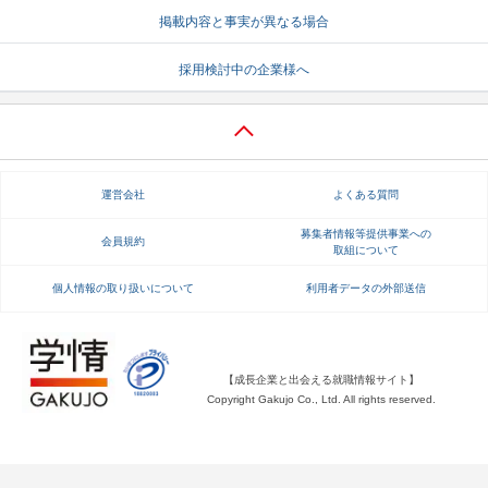
掲載内容と事実が異なる場合
就活支援
就活コラム
採用検討中の企業様へ
就活ノウハウが満載！
お役立ち記事・相談室など
適職診断
就活チャンネル
あなたに合う仕事を診断！
動画で対策講座をチェック
運営会社
よくある質問
就活ニュースペーパー
よくある質問
就活時事ニュースを更新
不明点があればこちら
募集者情報等提供事業への
会員規約
取組について
個人情報の取り扱いについて
利用者データの外部送信
【成長企業と出会える就職情報サイト】
Copyright Gakujo Co., Ltd. All rights reserved.