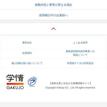
掲載内容と事実が異なる場合
就活支援
就活コラム
採用検討中の企業様へ
就活ノウハウが満載！
お役立ち記事・相談室など
適職診断
就活チャンネル
あなたに合う仕事を診断！
動画で対策講座をチェック
運営会社
よくある質問
就活ニュースペーパー
よくある質問
就活時事ニュースを更新
不明点があればこちら
募集者情報等提供事業への
会員規約
取組について
個人情報の取り扱いについて
利用者データの外部送信
【成長企業と出会える就職情報サイト】
Copyright Gakujo Co., Ltd. All rights reserved.