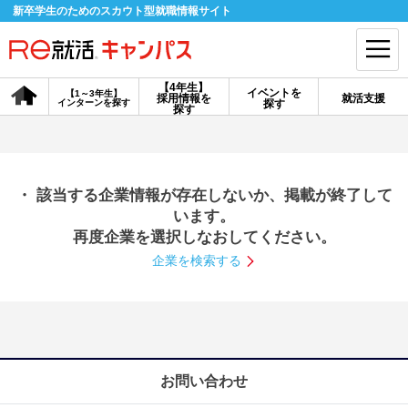
新卒学生のためのスカウト型就職情報サイト
【4年生】
イベントを
【1～3年生】
採用情報を
就活支援
インターンを探す
探す
会員登録
ログイン
探す
会員ID・パスワードを忘れた方はこちら
・ 該当する企業情報が存在しないか、掲載が終了して
探す
います。
再度企業を選択しなおしてください。
企業を検索する
【4年生】
【4年生】
【1～3年生】
採用情報を探す
説明会を探す
インターンを探す
イベントを探す
スカウト
お知らせ
お問い合わせ
就活ノウハウ・サポート