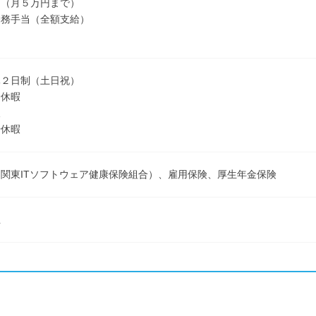
当（月５万円まで）
勤務手当（全額支給）
休２日制（土日祝）
給休暇
暇
始休暇
関東ITソフトウェア健康保険組合）、雇用保険、厚生年金保険
立