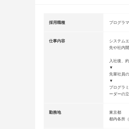
採用職種
プログラ
仕事内容
システム
先や社内
入社後、
▼
先輩社員
▼
プログラ
ーダーの
勤務地
東京都
都内各所（