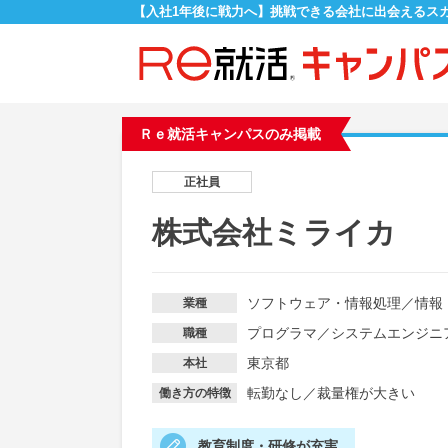
【入社1年後に戦力へ】挑戦できる会社に出会えるス
Ｒｅ就活キャンパスのみ掲載
正社員
株式会社ミライカ
ソフトウェア・情報処理
／
情報
業種
プログラマ
／
システムエンジニ
職種
東京都
本社
転勤なし
／
裁量権が大きい
働き方の特徴
教育制度・研修が充実