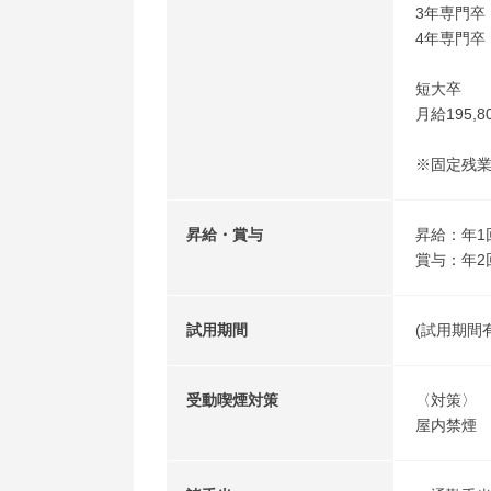
3年専門卒：
4年専門卒：
短大卒
月給195,8
※固定残
昇給・賞与
昇給：年1
賞与：年2
試用期間
(試用期間
受動喫煙対策
〈対策〉
屋内禁煙