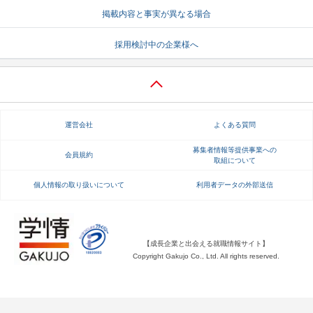
掲載内容と事実が異なる場合
就活支援
就活コラム
採用検討中の企業様へ
就活ノウハウが満載！
お役立ち記事・相談室など
適職診断
就活チャンネル
あなたに合う仕事を診断！
動画で対策講座をチェック
運営会社
よくある質問
就活ニュースペーパー
よくある質問
就活時事ニュースを更新
不明点があればこちら
募集者情報等提供事業への
会員規約
取組について
個人情報の取り扱いについて
利用者データの外部送信
【成長企業と出会える就職情報サイト】
Copyright Gakujo Co., Ltd. All rights reserved.