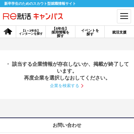
新卒学生のためのスカウト型就職情報サイト
【4年生】
イベントを
【1～3年生】
採用情報を
就活支援
インターンを探す
探す
会員登録
ログイン
探す
会員ID・パスワードを忘れた方はこちら
・ 該当する企業情報が存在しないか、掲載が終了して
探す
います。
再度企業を選択しなおしてください。
企業を検索する
【4年生】
【4年生】
【1～3年生】
採用情報を探す
説明会を探す
インターンを探す
イベントを探す
スカウト
お知らせ
お問い合わせ
就活ノウハウ・サポート