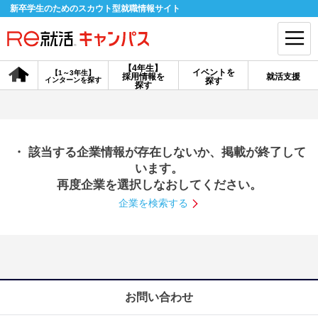
新卒学生のためのスカウト型就職情報サイト
【4年生】
イベントを
【1～3年生】
採用情報を
就活支援
インターンを探す
探す
会員登録
ログイン
探す
会員ID・パスワードを忘れた方はこちら
・ 該当する企業情報が存在しないか、掲載が終了して
探す
います。
再度企業を選択しなおしてください。
企業を検索する
【4年生】
【4年生】
【1～3年生】
採用情報を探す
説明会を探す
インターンを探す
イベントを探す
スカウト
お知らせ
お問い合わせ
就活ノウハウ・サポート