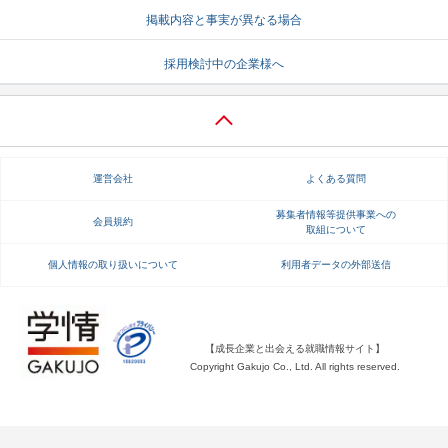
掲載内容と事実が異なる場合
就活支援
就活コラム
採用検討中の企業様へ
就活ノウハウが満載！
お役立ち記事・相談室など
適職診断
就活チャンネル
あなたに合う仕事を診断！
動画で対策講座をチェック
運営会社
よくある質問
就活ニュースペーパー
よくある質問
就活時事ニュースを更新
不明点があればこちら
募集者情報等提供事業への
会員規約
取組について
個人情報の取り扱いについて
利用者データの外部送信
【成長企業と出会える就職情報サイト】
Copyright Gakujo Co., Ltd. All rights reserved.