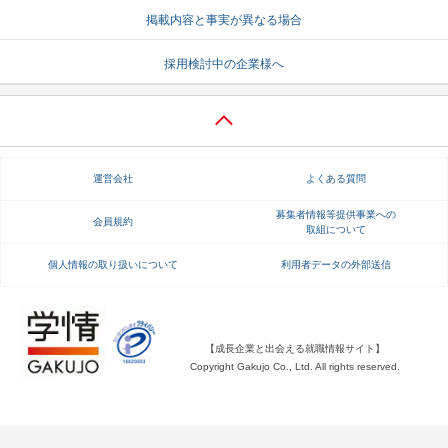
掲載内容と事実が異なる場合
就活支援
就活コラム
採用検討中の企業様へ
就活ノウハウが満載！
お役立ち記事・相談室など
適職診断
就活チャンネル
あなたに合う仕事を診断！
動画で対策講座をチェック
運営会社
よくある質問
就活ニュースペーパー
よくある質問
就活時事ニュースを更新
不明点があればこちら
募集者情報等提供事業への
会員規約
取組について
個人情報の取り扱いについて
利用者データの外部送信
【成長企業と出会える就職情報サイト】
Copyright Gakujo Co., Ltd. All rights reserved.