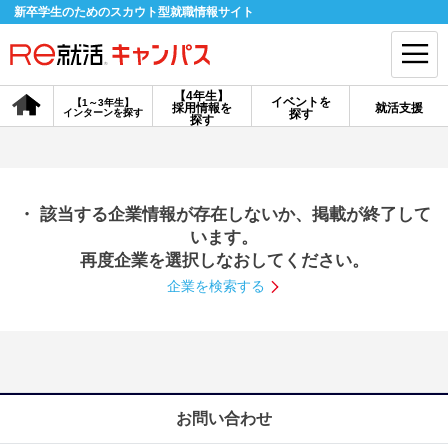
新卒学生のためのスカウト型就職情報サイト
【4年生】
イベントを
【1～3年生】
採用情報を
就活支援
インターンを探す
探す
会員登録
ログイン
探す
会員ID・パスワードを忘れた方はこちら
・ 該当する企業情報が存在しないか、掲載が終了して
探す
います。
再度企業を選択しなおしてください。
企業を検索する
【4年生】
【4年生】
【1～3年生】
採用情報を探す
説明会を探す
インターンを探す
イベントを探す
スカウト
お知らせ
お問い合わせ
就活ノウハウ・サポート