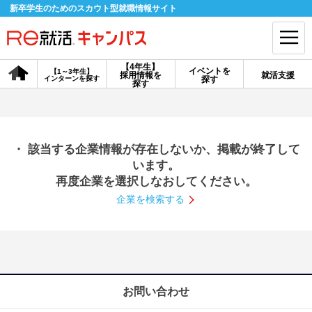
新卒学生のためのスカウト型就職情報サイト
【4年生】
イベントを
【1～3年生】
採用情報を
就活支援
インターンを探す
探す
会員登録
ログイン
探す
会員ID・パスワードを忘れた方はこちら
・ 該当する企業情報が存在しないか、掲載が終了して
探す
います。
再度企業を選択しなおしてください。
企業を検索する
【4年生】
【4年生】
【1～3年生】
採用情報を探す
説明会を探す
インターンを探す
イベントを探す
スカウト
お知らせ
お問い合わせ
就活ノウハウ・サポート