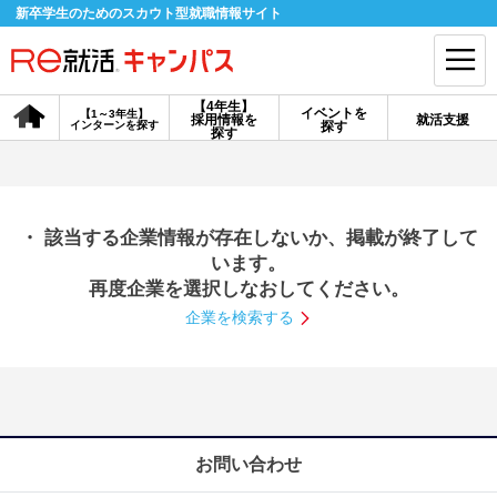
新卒学生のためのスカウト型就職情報サイト
【4年生】
イベントを
【1～3年生】
採用情報を
就活支援
インターンを探す
探す
会員登録
ログイン
探す
会員ID・パスワードを忘れた方はこちら
・ 該当する企業情報が存在しないか、掲載が終了して
探す
います。
再度企業を選択しなおしてください。
企業を検索する
【4年生】
【4年生】
【1～3年生】
採用情報を探す
説明会を探す
インターンを探す
イベントを探す
スカウト
お知らせ
お問い合わせ
就活ノウハウ・サポート