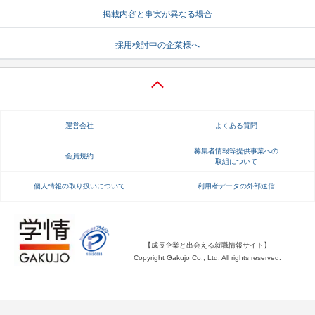
掲載内容と事実が異なる場合
就活支援
就活コラム
採用検討中の企業様へ
就活ノウハウが満載！
お役立ち記事・相談室など
適職診断
就活チャンネル
あなたに合う仕事を診断！
動画で対策講座をチェック
運営会社
よくある質問
就活ニュースペーパー
よくある質問
就活時事ニュースを更新
不明点があればこちら
募集者情報等提供事業への
会員規約
取組について
個人情報の取り扱いについて
利用者データの外部送信
【成長企業と出会える就職情報サイト】
Copyright Gakujo Co., Ltd. All rights reserved.