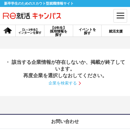
新卒学生のためのスカウト型就職情報サイト
【4年生】
イベントを
【1～3年生】
採用情報を
就活支援
インターンを探す
探す
会員登録
ログイン
探す
会員ID・パスワードを忘れた方はこちら
・ 該当する企業情報が存在しないか、掲載が終了して
探す
います。
再度企業を選択しなおしてください。
企業を検索する
【4年生】
【4年生】
【1～3年生】
採用情報を探す
説明会を探す
インターンを探す
イベントを探す
スカウト
お知らせ
お問い合わせ
就活ノウハウ・サポート