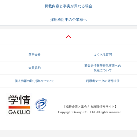
掲載内容と事実が異なる場合
就活支援
就活コラム
採用検討中の企業様へ
就活ノウハウが満載！
お役立ち記事・相談室など
適職診断
就活チャンネル
あなたに合う仕事を診断！
動画で対策講座をチェック
運営会社
よくある質問
就活ニュースペーパー
よくある質問
就活時事ニュースを更新
不明点があればこちら
募集者情報等提供事業への
会員規約
取組について
個人情報の取り扱いについて
利用者データの外部送信
【成長企業と出会える就職情報サイト】
Copyright Gakujo Co., Ltd. All rights reserved.