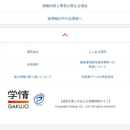
掲載内容と事実が異なる場合
就活支援
就活コラム
採用検討中の企業様へ
就活ノウハウが満載！
お役立ち記事・相談室など
適職診断
就活チャンネル
あなたに合う仕事を診断！
動画で対策講座をチェック
運営会社
よくある質問
就活ニュースペーパー
よくある質問
就活時事ニュースを更新
不明点があればこちら
募集者情報等提供事業への
会員規約
取組について
個人情報の取り扱いについて
利用者データの外部送信
【成長企業と出会える就職情報サイト】
Copyright Gakujo Co., Ltd. All rights reserved.