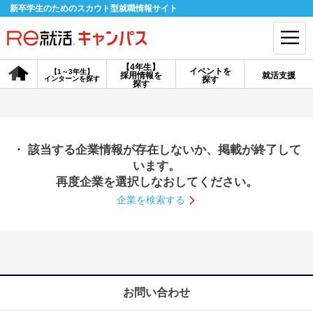
新卒学生のためのスカウト型就職情報サイト
【4年生】
イベントを
【1～3年生】
採用情報を
就活支援
インターンを探す
探す
会員登録
ログイン
探す
会員ID・パスワードを忘れた方はこちら
・ 該当する企業情報が存在しないか、掲載が終了して
探す
います。
再度企業を選択しなおしてください。
企業を検索する
【4年生】
【4年生】
【1～3年生】
採用情報を探す
説明会を探す
インターンを探す
イベントを探す
スカウト
お知らせ
お問い合わせ
就活ノウハウ・サポート