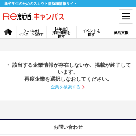
新卒学生のためのスカウト型就職情報サイト
【4年生】
イベントを
【1～3年生】
採用情報を
就活支援
インターンを探す
探す
会員登録
ログイン
探す
会員ID・パスワードを忘れた方はこちら
・ 該当する企業情報が存在しないか、掲載が終了して
探す
います。
再度企業を選択しなおしてください。
企業を検索する
【4年生】
【4年生】
【1～3年生】
採用情報を探す
説明会を探す
インターンを探す
イベントを探す
スカウト
お知らせ
お問い合わせ
就活ノウハウ・サポート