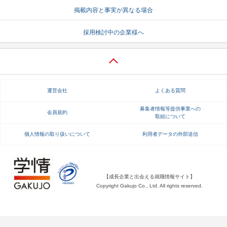
掲載内容と事実が異なる場合
就活支援
就活コラム
採用検討中の企業様へ
就活ノウハウが満載！
お役立ち記事・相談室など
適職診断
就活チャンネル
あなたに合う仕事を診断！
動画で対策講座をチェック
運営会社
よくある質問
就活ニュースペーパー
よくある質問
就活時事ニュースを更新
不明点があればこちら
募集者情報等提供事業への
会員規約
取組について
個人情報の取り扱いについて
利用者データの外部送信
【成長企業と出会える就職情報サイト】
Copyright Gakujo Co., Ltd. All rights reserved.