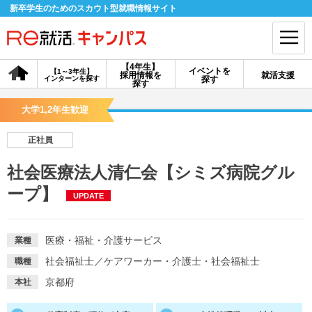
新卒学生のためのスカウト型就職情報サイト
【4年生】
イベントを
【1～3年生】
採用情報を
就活支援
インターンを探す
探す
会員登録
ログイン
探す
大学1,2年生歓迎
会員ID・パスワードを忘れた方はこちら
正社員
探す
社会医療法人清仁会【シミズ病院グル
ープ】
UPDATE
【4年生】
【4年生】
【1～3年生】
採用情報を探す
説明会を探す
インターンを探す
医療・福祉・介護サービス
業種
イベントを探す
スカウト
お知らせ
社会福祉士
／
ケアワーカー・介護士・社会福祉士
職種
京都府
本社
就活ノウハウ・サポート