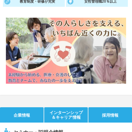
教育制度・研修が充実
女性管理職20％以上
就活支援
就活コラム
就活ノウハウが満載！
お役立ち記事・相談室など
適職診断
就活チャンネル
あなたに合う仕事を診断！
動画で対策講座をチェック
就活ニュースペーパー
よくある質問
就活時事ニュースを更新
不明点があればこちら
インターンシップ
企業情報
採用情報
＆キャリア情報