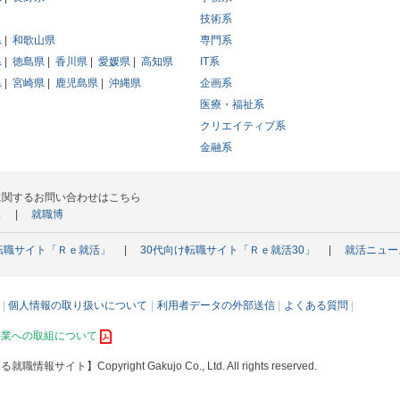
技術系
県
和歌山県
専門系
県
徳島県
香川県
愛媛県
高知県
IT系
県
宮崎県
鹿児島県
沖縄県
企画系
医療・福祉系
クリエイティブ系
金融系
に関するお問い合わせはこちら
ス
就職博
転職サイト「Ｒｅ就活」
30代向け転職サイト「Ｒｅ就活30」
就活ニュー
個人情報の取り扱いについて
利用者データの外部送信
よくある質問
事業への取組について
える就職情報サイト】
Copyright Gakujo Co., Ltd. All rights reserved.