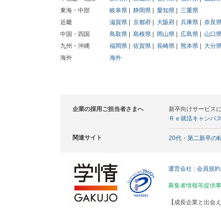
東海・中部
岐阜県
静岡県
愛知県
三重県
近畿
滋賀県
京都府
大阪府
兵庫県
奈良
中国・四国
鳥取県
島根県
岡山県
広島県
山口
九州・沖縄
福岡県
佐賀県
長崎県
熊本県
大分
海外
海外
企業の採用ご担当者さまへ
新卒向けサービス
Ｒｅ就活キャンパ
関連サイト
20代・第二新卒の
運営会社
会員規約
募集者情報等提供
【成長企業と出会