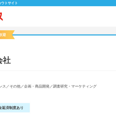
カウトサイト
歓迎
会社
ンス
／
その他
／
企画・商品開発
／
調査研究・マーケティング
金返済制度あり