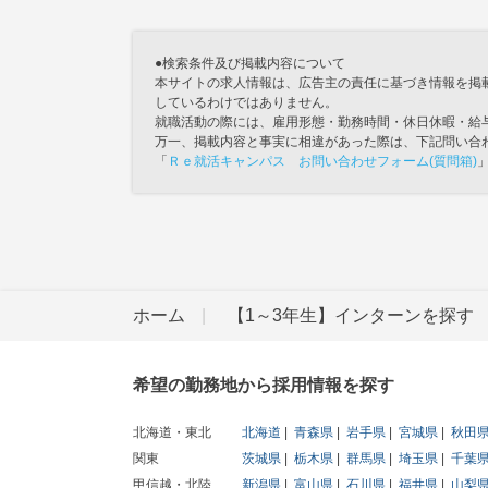
●検索条件及び掲載内容について
本サイトの求人情報は、広告主の責任に基づき情報を掲
しているわけではありません。
就職活動の際には、雇用形態・勤務時間・休日休暇・給
万一、掲載内容と事実に相違があった際は、下記問い合
「
Ｒｅ就活キャンパス お問い合わせフォーム(質問箱)
ホーム
【1～3年生】インターンを探す
希望の勤務地から採用情報を探す
北海道・東北
北海道
青森県
岩手県
宮城県
秋田
関東
茨城県
栃木県
群馬県
埼玉県
千葉
甲信越・北陸
新潟県
富山県
石川県
福井県
山梨