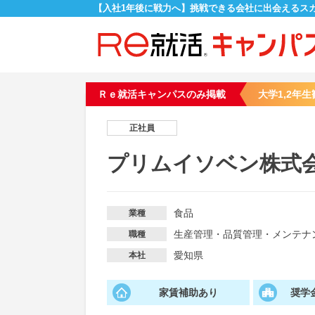
【入社1年後に戦力へ】挑戦できる会社に出会えるス
Ｒｅ就活キャンパスのみ掲載
大学1,2年生
正社員
プリムイソベン株式
食品
業種
生産管理・品質管理・メンテナ
職種
愛知県
本社
家賃補助あり
奨学