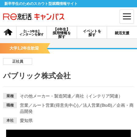
新卒学生のためのスカウト型就職情報サイト
【4年生】
イベントを
【1～3年生】
採用情報を
就活支援
インターンを探す
探す
会員登録
ログイン
探す
大学1,2年生歓迎
会員ID・パスワードを忘れた方はこちら
正社員
探す
パブリック株式会社
【4年生】
【4年生】
【1～3年生】
採用情報を探す
説明会を探す
インターンを探す
その他メーカー・製造関連
／
商社（インテリア関連）
業種
営業
／
ルート営業(得意先中心)
／
法人営業(BtoB)
／
企画・商
職種
品開発
イベントを探す
スカウト
お知らせ
愛知県
本社
就活ノウハウ・サポート