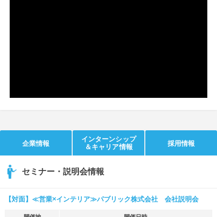
就活支援
就活コラム
就活ノウハウが満載！
お役立ち記事・相談室など
適職診断
就活チャンネル
あなたに合う仕事を診断！
動画で対策講座をチェック
就活ニュースペーパー
よくある質問
就活時事ニュースを更新
不明点があればこちら
インターンシップ
企業情報
採用情報
＆キャリア情報
セミナー・説明会情報
【対面】≪営業×インテリア≫パブリック株式会社 会社説明会
開催地
開催日時