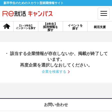
新卒学生のためのスカウト型就職情報サイト
【4年生】
イベントを
【1～3年生】
採用情報を
就活支援
インターンを探す
探す
会員登録
ログイン
探す
会員ID・パスワードを忘れた方はこちら
・ 該当する企業情報が存在しないか、掲載が終了して
探す
います。
再度企業を選択しなおしてください。
企業を検索する
【4年生】
【4年生】
【1～3年生】
採用情報を探す
説明会を探す
インターンを探す
イベントを探す
スカウト
お知らせ
お問い合わせ
就活ノウハウ・サポート