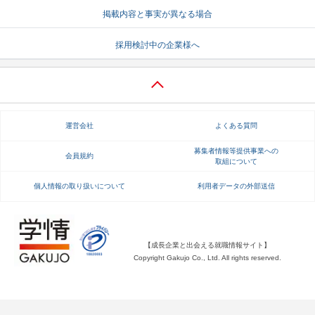
掲載内容と事実が異なる場合
就活支援
就活コラム
採用検討中の企業様へ
就活ノウハウが満載！
お役立ち記事・相談室など
適職診断
就活チャンネル
あなたに合う仕事を診断！
動画で対策講座をチェック
運営会社
よくある質問
就活ニュースペーパー
よくある質問
就活時事ニュースを更新
不明点があればこちら
募集者情報等提供事業への
会員規約
取組について
個人情報の取り扱いについて
利用者データの外部送信
【成長企業と出会える就職情報サイト】
Copyright Gakujo Co., Ltd. All rights reserved.