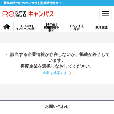
新卒学生のためのスカウト型就職情報サイト
【4年生】
イベントを
【1～3年生】
採用情報を
就活支援
インターンを探す
探す
会員登録
ログイン
探す
会員ID・パスワードを忘れた方はこちら
・ 該当する企業情報が存在しないか、掲載が終了して
探す
います。
再度企業を選択しなおしてください。
企業を検索する
【4年生】
【4年生】
【1～3年生】
採用情報を探す
説明会を探す
インターンを探す
イベントを探す
スカウト
お知らせ
お問い合わせ
就活ノウハウ・サポート