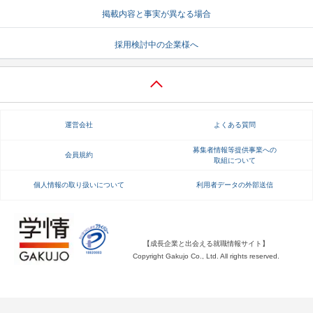
掲載内容と事実が異なる場合
就活支援
就活コラム
採用検討中の企業様へ
就活ノウハウが満載！
お役立ち記事・相談室など
適職診断
就活チャンネル
あなたに合う仕事を診断！
動画で対策講座をチェック
運営会社
よくある質問
就活ニュースペーパー
よくある質問
就活時事ニュースを更新
不明点があればこちら
募集者情報等提供事業への
会員規約
取組について
個人情報の取り扱いについて
利用者データの外部送信
【成長企業と出会える就職情報サイト】
Copyright Gakujo Co., Ltd. All rights reserved.