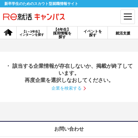
新卒学生のためのスカウト型就職情報サイト
【4年生】
イベントを
【1～3年生】
採用情報を
就活支援
インターンを探す
探す
会員登録
ログイン
探す
会員ID・パスワードを忘れた方はこちら
・ 該当する企業情報が存在しないか、掲載が終了して
探す
います。
再度企業を選択しなおしてください。
企業を検索する
【4年生】
【4年生】
【1～3年生】
採用情報を探す
説明会を探す
インターンを探す
イベントを探す
スカウト
お知らせ
お問い合わせ
就活ノウハウ・サポート