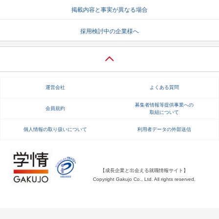
掲載内容と事実が異なる場合
就活支援
就活コラム
採用検討中の企業様へ
就活ノウハウが満載！
お役立ち記事・相談室など
適職診断
就活チャンネル
あなたに合う仕事を診断！
動画で対策講座をチェック
運営会社
よくある質問
就活ニュースペーパー
よくある質問
就活時事ニュースを更新
不明点があればこちら
募集者情報等提供事業への
会員規約
取組について
個人情報の取り扱いについて
利用者データの外部送信
【成長企業と出会える就職情報サイト】
Copyright Gakujo Co., Ltd. All rights reserved.