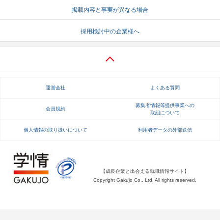
掲載内容と事実が異なる場合
就活支援
就活コラム
採用検討中の企業様へ
就活ノウハウが満載！
お役立ち記事・相談室など
適職診断
就活チャンネル
あなたに合う仕事を診断！
動画で対策講座をチェック
運営会社
よくある質問
就活ニュースペーパー
よくある質問
就活時事ニュースを更新
不明点があればこちら
募集者情報等提供事業への
会員規約
取組について
個人情報の取り扱いについて
利用者データの外部送信
【成長企業と出会える就職情報サイト】
Copyright Gakujo Co., Ltd. All rights reserved.