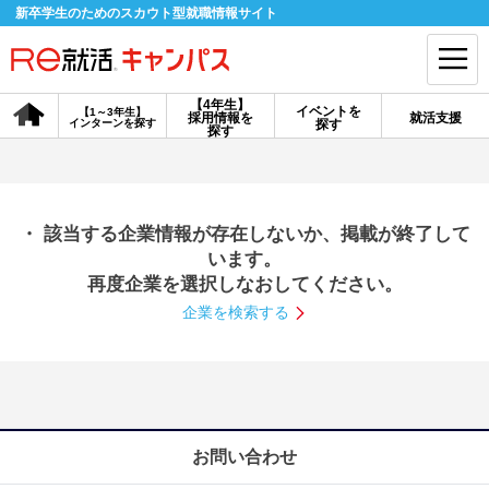
新卒学生のためのスカウト型就職情報サイト
【4年生】
イベントを
【1～3年生】
採用情報を
就活支援
インターンを探す
探す
会員登録
ログイン
探す
会員ID・パスワードを忘れた方はこちら
・ 該当する企業情報が存在しないか、掲載が終了して
探す
います。
再度企業を選択しなおしてください。
企業を検索する
【4年生】
【4年生】
【1～3年生】
採用情報を探す
説明会を探す
インターンを探す
イベントを探す
スカウト
お知らせ
お問い合わせ
就活ノウハウ・サポート