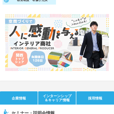
教育制度・研修が充実
就活支援
就活コラム
就活ノウハウが満載！
お役立ち記事・相談室など
適職診断
就活チャンネル
あなたに合う仕事を診断！
動画で対策講座をチェック
就活ニュースペーパー
よくある質問
就活時事ニュースを更新
不明点があればこちら
インターンシップ
企業情報
採用情報
＆キャリア情報
セミナー・説明会情報