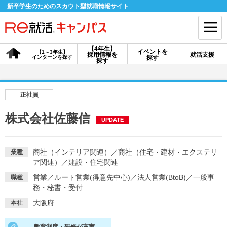
新卒学生のためのスカウト型就職情報サイト
【4年生】
イベントを
【1～3年生】
採用情報を
就活支援
インターンを探す
探す
会員登録
ログイン
探す
会員ID・パスワードを忘れた方はこちら
正社員
探す
株式会社佐藤信
UPDATE
【4年生】
【4年生】
【1～3年生】
採用情報を探す
説明会を探す
インターンを探す
商社（インテリア関連）
／
商社（住宅・建材・エクステリ
業種
ア関連）
／
建設・住宅関連
営業
／
ルート営業(得意先中心)
／
法人営業(BtoB)
／
一般事
職種
イベントを探す
務・秘書・受付
スカウト
お知らせ
大阪府
本社
就活ノウハウ・サポート