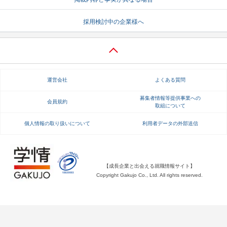
就活支援
就活コラム
採用検討中の企業様へ
就活ノウハウが満載！
お役立ち記事・相談室など
適職診断
就活チャンネル
あなたに合う仕事を診断！
動画で対策講座をチェック
運営会社
よくある質問
就活ニュースペーパー
よくある質問
募集者情報等提供事業への
会員規約
取組について
就活時事ニュースを更新
不明点があればこちら
個人情報の取り扱いについて
利用者データの外部送信
【成長企業と出会える就職情報サイト】
Copyright Gakujo Co., Ltd. All rights reserved.