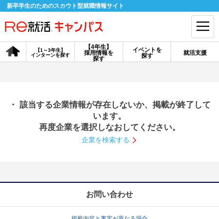
新卒学生のためのスカウト型就職情報サイト
【4年生】
イベントを
【1～3年生】
採用情報を
就活支援
インターンを探す
探す
会員登録
ログイン
探す
会員ID・パスワードを忘れた方はこちら
・ 該当する企業情報が存在しないか、掲載が終了して
探す
います。
再度企業を選択しなおしてください。
企業を検索する
【4年生】
【4年生】
【1～3年生】
採用情報を探す
説明会を探す
インターンを探す
イベントを探す
スカウト
お知らせ
お問い合わせ
就活ノウハウ・サポート
掲載内容と事実が異なる場合