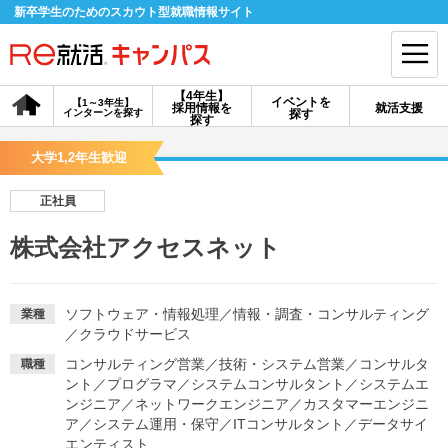
新卒学生のためのスカウト型就職情報サイト
【4年生】
イベントを
【1～3年生】
採用情報を
就活支援
インターンを探す
探す
会員登録
ログイン
探す
大学1,2年生歓迎
会員ID・パスワードを忘れた方はこちら
正社員
探す
株式会社アクセスネット
【4年生】
【4年生】
【1～3年生】
採用情報を探す
説明会を探す
インターンを探す
ソフトウェア・情報処理
／
情報・調査・コンサルティング
業種
／
クラウドサービス
コンサルティング営業
／
技術・システム営業
／
コンサルタ
職種
イベントを探す
スカウト
お知らせ
ント
／
プログラマ
／
システムコンサルタント
／
システムエ
ンジニア
／
ネットワークエンジニア
／
カスタマーエンジニ
ア
／
システム運用・保守
／
ITコンサルタント
／
データサイ
就活ノウハウ・サポート
エンティスト