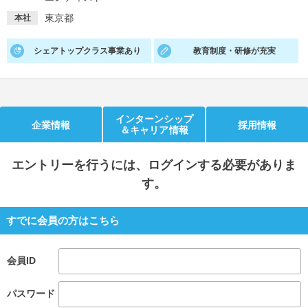
東京都
本社
就活支援
就活コラム
就活ノウハウが満載！
お役立ち記事・相談室など
シェアトップクラス事業あり
教育制度・研修が充実
適職診断
就活チャンネル
あなたに合う仕事を診断！
動画で対策講座をチェック
インターンシップ
企業情報
採用情報
就活ニュースペーパー
よくある質問
＆キャリア情報
就活時事ニュースを更新
不明点があればこちら
エントリー
を行うには、ログインする必要がありま
す。
すでに会員の方はこちら
会員ID
パスワード