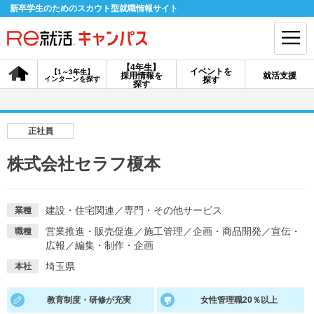
新卒学生のためのスカウト型就職情報サイト
【4年生】
イベントを
【1～3年生】
採用情報を
就活支援
インターンを探す
探す
会員登録
ログイン
探す
会員ID・パスワードを忘れた方はこちら
正社員
探す
株式会社セラフ榎本
【4年生】
【4年生】
【1～3年生】
採用情報を探す
説明会を探す
インターンを探す
建設・住宅関連
／
専門・その他サービス
業種
営業推進・販売促進
／
施工管理
／
企画・商品開発
／
宣伝・
職種
広報
／
編集・制作・企画
イベントを探す
スカウト
お知らせ
埼玉県
本社
教育制度・研修が充実
女性管理職20％以上
就活ノウハウ・サポート