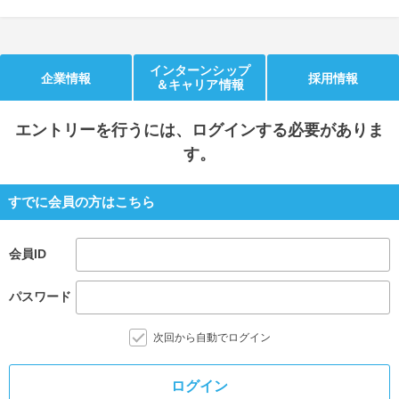
就活支援
就活コラム
就活ノウハウが満載！
お役立ち記事・相談室など
インターンシップ
企業情報
採用情報
＆キャリア情報
適職診断
就活チャンネル
あなたに合う仕事を診断！
動画で対策講座をチェック
エントリー
を行うには、ログインする必要がありま
す。
就活ニュースペーパー
よくある質問
就活時事ニュースを更新
不明点があればこちら
すでに会員の方はこちら
会員ID
パスワード
次回から自動でログイン
ログイン