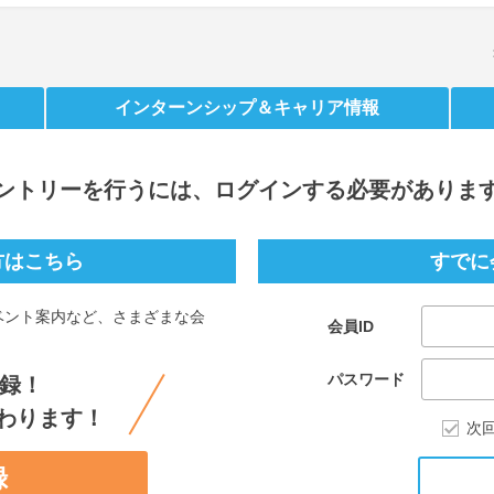
インターンシップ
＆キャリア情報
ントリー
を行うには、ログインする必要がありま
方はこちら
すでに
ベント案内など、さまざまな会
会員ID
。
パスワード
録！
わります！
次
録