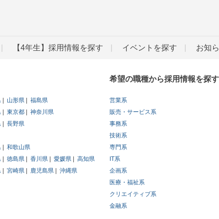
【4年生】採用情報を探す
イベントを探す
お知
希望の職種から採用情報を探す
県
山形県
福島県
営業系
県
東京都
神奈川県
販売・サービス系
県
長野県
事務系
技術系
県
和歌山県
専門系
県
徳島県
香川県
愛媛県
高知県
IT系
県
宮崎県
鹿児島県
沖縄県
企画系
医療・福祉系
クリエイティブ系
金融系