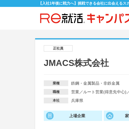
【入社1年後に戦力へ】挑戦できる会社に出会えるス
正社員
JMACS株式会社
鉄鋼・金属製品・非鉄金属
業種
営業
／
ルート営業(得意先中心)
職種
兵庫県
本社
上場企業