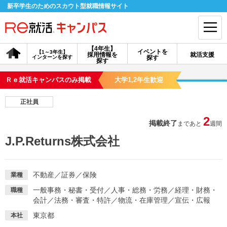
新卒学生のためのスカウト型就職情報サイト
【4年生】
イベントを
【1～3年生】
採用情報を
就活支援
インターンを探す
探す
会員登録
ログイン
探す
Ｒｅ就活キャンパスのみ掲載
大学1,2年生歓迎
会員ID・パスワードを忘れた方はこちら
正社員
探す
2
掲載終了
まであと
週間
J.P.Returns株式会社
【4年生】
【4年生】
【1～3年生】
採用情報を探す
説明会を探す
インターンを探す
不動産
／
証券
／
保険
業種
イベントを探す
スカウト
お知らせ
一般事務・秘書・受付
／
人事・総務・労務
／
経理・財務・
職種
会計
／
法務・審査・特許
／
物流・在庫管理
／
宣伝・広報
東京都
本社
就活ノウハウ・サポート