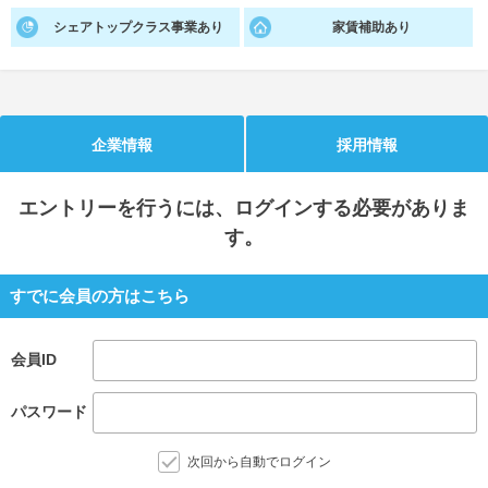
シェアトップクラス事業あり
家賃補助あり
就活支援
就活コラム
就活ノウハウが満載！
お役立ち記事・相談室など
適職診断
就活チャンネル
企業情報
採用情報
あなたに合う仕事を診断！
動画で対策講座をチェック
就活ニュースペーパー
よくある質問
エントリー
を行うには、ログインする必要がありま
就活時事ニュースを更新
不明点があればこちら
す。
すでに会員の方はこちら
会員ID
パスワード
次回から自動でログイン