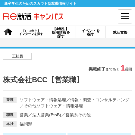
新卒学生のためのスカウト型就職情報サイト
【4年生】
イベントを
【1～3年生】
採用情報を
就活支援
インターンを探す
探す
会員登録
ログイン
探す
会員ID・パスワードを忘れた方はこちら
正社員
探す
1
掲載終了
まであと
週間
株式会社BCC【営業職】
【4年生】
【4年生】
【1～3年生】
採用情報を探す
説明会を探す
インターンを探す
ソフトウェア・情報処理
／
情報・調査・コンサルティング
業種
／
その他ソフトウェア・情報処理
イベントを探す
スカウト
お知らせ
営業
／
法人営業(BtoB)
／
営業系その他
職種
福岡県
本社
就活ノウハウ・サポート