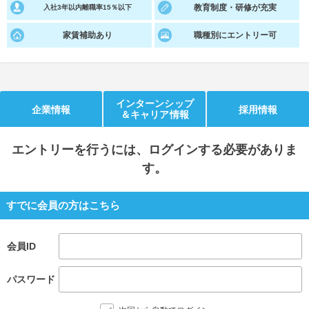
教育制度・研修が充実
入社3年以内離職率15％以下
就活支援
就活コラム
家賃補助あり
職種別にエントリー可
就活ノウハウが満載！
お役立ち記事・相談室など
適職診断
就活チャンネル
あなたに合う仕事を診断！
動画で対策講座をチェック
インターンシップ
企業情報
採用情報
＆キャリア情報
就活ニュースペーパー
よくある質問
就活時事ニュースを更新
不明点があればこちら
エントリー
を行うには、ログインする必要がありま
す。
すでに会員の方はこちら
会員ID
パスワード