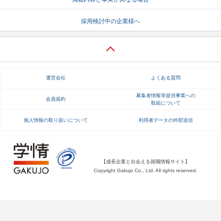
就活支援
就活コラム
採用検討中の企業様へ
就活ノウハウが満載！
お役立ち記事・相談室など
適職診断
就活チャンネル
あなたに合う仕事を診断！
動画で対策講座をチェック
運営会社
よくある質問
就活ニュースペーパー
よくある質問
募集者情報等提供事業への
会員規約
取組について
就活時事ニュースを更新
不明点があればこちら
個人情報の取り扱いについて
利用者データの外部送信
【成長企業と出会える就職情報サイト】
Copyright Gakujo Co., Ltd. All rights reserved.