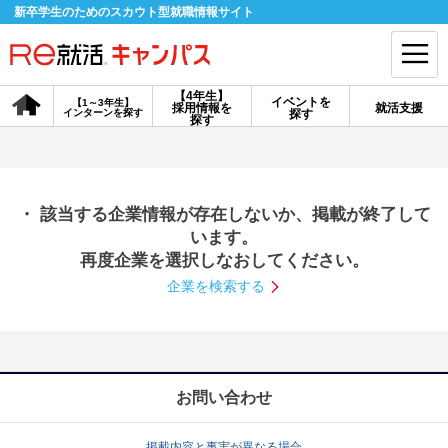
新卒学生のためのスカウト型就職情報サイト
【4年生】
イベントを
【1～3年生】
採用情報を
就活支援
インターンを探す
探す
会員登録
ログイン
探す
会員ID・パスワードを忘れた方はこちら
・ 該当する企業情報が存在しないか、掲載が終了して
探す
います。
再度企業を選択しなおしてください。
企業を検索する
【4年生】
【4年生】
【1～3年生】
採用情報を探す
説明会を探す
インターンを探す
イベントを探す
スカウト
お知らせ
お問い合わせ
就活ノウハウ・サポート
掲載内容と事実が異なる場合