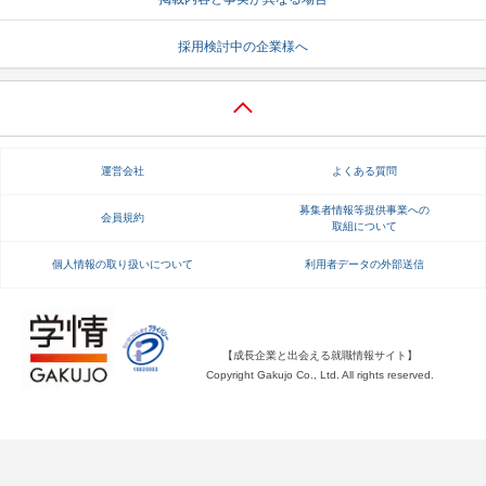
就活支援
就活コラム
採用検討中の企業様へ
就活ノウハウが満載！
お役立ち記事・相談室など
適職診断
就活チャンネル
あなたに合う仕事を診断！
動画で対策講座をチェック
運営会社
よくある質問
就活ニュースペーパー
よくある質問
募集者情報等提供事業への
会員規約
取組について
就活時事ニュースを更新
不明点があればこちら
個人情報の取り扱いについて
利用者データの外部送信
【成長企業と出会える就職情報サイト】
Copyright Gakujo Co., Ltd. All rights reserved.