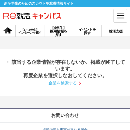
新卒学生のためのスカウト型就職情報サイト
【4年生】
イベントを
【1～3年生】
採用情報を
就活支援
インターンを探す
探す
会員登録
ログイン
探す
会員ID・パスワードを忘れた方はこちら
・ 該当する企業情報が存在しないか、掲載が終了して
探す
います。
再度企業を選択しなおしてください。
企業を検索する
【4年生】
【4年生】
【1～3年生】
採用情報を探す
説明会を探す
インターンを探す
イベントを探す
スカウト
お知らせ
お問い合わせ
就活ノウハウ・サポート
掲載内容と事実が異なる場合