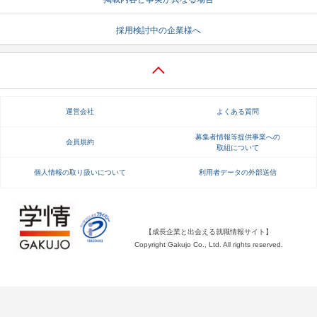
就活支援
就活コラム
採用検討中の企業様へ
就活ノウハウが満載！
お役立ち記事・相談室など
適職診断
就活チャンネル
あなたに合う仕事を診断！
動画で対策講座をチェック
運営会社
よくある質問
就活ニュースペーパー
よくある質問
募集者情報等提供事業への
会員規約
取組について
就活時事ニュースを更新
不明点があればこちら
個人情報の取り扱いについて
利用者データの外部送信
【成長企業と出会える就職情報サイト】
Copyright Gakujo Co., Ltd. All rights reserved.