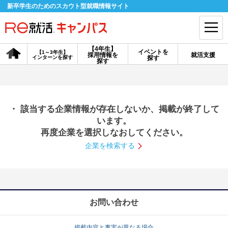
新卒学生のためのスカウト型就職情報サイト
【4年生】
イベントを
【1～3年生】
採用情報を
就活支援
インターンを探す
探す
会員登録
ログイン
探す
会員ID・パスワードを忘れた方はこちら
・ 該当する企業情報が存在しないか、掲載が終了して
探す
います。
再度企業を選択しなおしてください。
企業を検索する
【4年生】
【4年生】
【1～3年生】
採用情報を探す
説明会を探す
インターンを探す
イベントを探す
スカウト
お知らせ
お問い合わせ
就活ノウハウ・サポート
掲載内容と事実が異なる場合