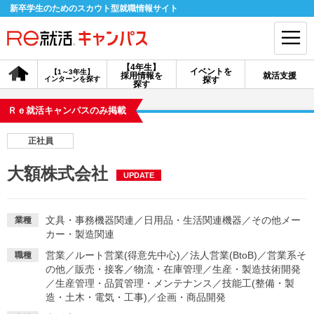
新卒学生のためのスカウト型就職情報サイト
【4年生】
イベントを
【1～3年生】
採用情報を
就活支援
インターンを探す
探す
会員登録
ログイン
探す
Ｒｅ就活キャンパスのみ掲載
会員ID・パスワードを忘れた方はこちら
正社員
探す
大額株式会社
UPDATE
【4年生】
【4年生】
【1～3年生】
採用情報を探す
説明会を探す
インターンを探す
文具・事務機器関連
／
日用品・生活関連機器
／
その他メー
業種
カー・製造関連
営業
／
ルート営業(得意先中心)
／
法人営業(BtoB)
／
営業系そ
職種
イベントを探す
スカウト
お知らせ
の他
／
販売・接客
／
物流・在庫管理
／
生産・製造技術開発
／
生産管理・品質管理・メンテナンス
／
技能工(整備・製
造・土木・電気・工事)
／
企画・商品開発
就活ノウハウ・サポート