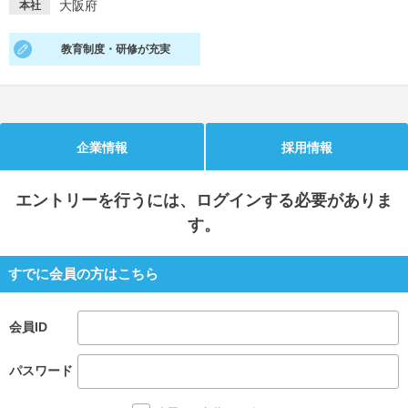
大阪府
本社
就活支援
就活コラム
教育制度・研修が充実
就活ノウハウが満載！
お役立ち記事・相談室など
適職診断
就活チャンネル
あなたに合う仕事を診断！
動画で対策講座をチェック
企業情報
採用情報
就活ニュースペーパー
よくある質問
就活時事ニュースを更新
不明点があればこちら
エントリー
を行うには、ログインする必要がありま
す。
すでに会員の方はこちら
会員ID
パスワード