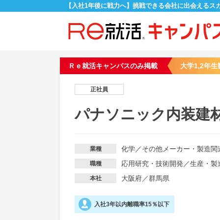
【入社1年後に戦力へ】挑戦できる会社に出会えるス
Ｒｅ就活キャンパスのみ掲載
大学1,2年生
正社員
パナソニック内装建
化学
／
その他メーカー・製造関
業種
応用研究・技術開発
／
生産・製
職種
大阪府／群馬県
本社
入社3年以内離職率15％以下