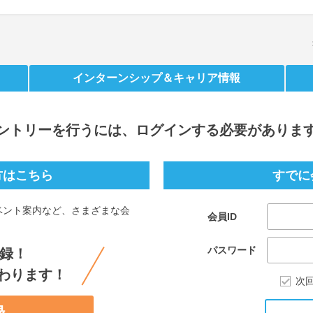
インターンシップ
＆キャリア情報
ントリー
を行うには、ログインする必要がありま
方はこちら
すでに
ベント案内など、さまざまな会
会員ID
。
パスワード
録！
わります！
次
録