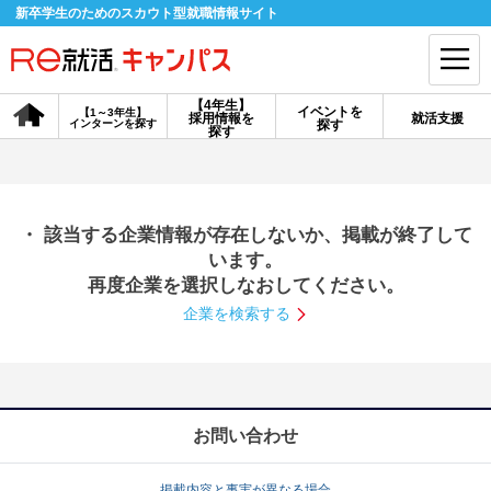
新卒学生のためのスカウト型就職情報サイト
【4年生】
イベントを
【1～3年生】
採用情報を
就活支援
インターンを探す
探す
会員登録
ログイン
探す
会員ID・パスワードを忘れた方はこちら
・ 該当する企業情報が存在しないか、掲載が終了して
探す
います。
再度企業を選択しなおしてください。
企業を検索する
【4年生】
【4年生】
【1～3年生】
採用情報を探す
説明会を探す
インターンを探す
イベントを探す
スカウト
お知らせ
お問い合わせ
就活ノウハウ・サポート
掲載内容と事実が異なる場合