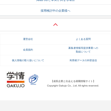
就活支援
就活コラム
採用検討中の企業様へ
就活ノウハウが満載！
お役立ち記事・相談室など
適職診断
就活チャンネル
あなたに合う仕事を診断！
動画で対策講座をチェック
運営会社
よくある質問
就活ニュースペーパー
よくある質問
募集者情報等提供事業への
会員規約
取組について
就活時事ニュースを更新
不明点があればこちら
個人情報の取り扱いについて
利用者データの外部送信
【成長企業と出会える就職情報サイト】
Copyright Gakujo Co., Ltd. All rights reserved.